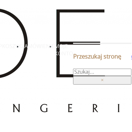
P
KOSZYK
ZAMÓWIENIE
MOJE
KONTO
Przeszukaj stronę
Szukaj
×