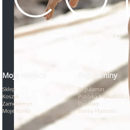
Moje miejsca
Regulaminy
Sklep
Regulamin
Koszyk
Polityka Prywatności
Zamówienie
Dostawy
Moje Konto
Formy Płatności