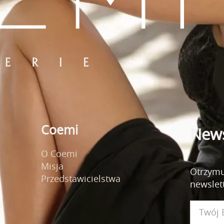
Coemi
News
O Coemi
Misja
Otrzymu
Przedstawicielstwa
newslet